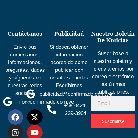
Contáctanos
Publicidad
Nuestro Boletín
De Noticias
Envíe sus
Si desea obtener
Suscríbase a
comentarios,
información
nuestro boletín y
informaciones,
acerca de cómo
le enviaremos por
preguntas, dudas
publicar con
correo electrónico
y síguenos en
nosotros puedes
las últimas
nuestras redes
Escríbirnos
publicaciones.
sociales
publicidad@confirmado.com.ve
info@confirmado.com.ve
+58-0424-
229-3904
Suscribirse
Desarrolla