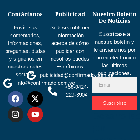
Contáctanos
Publicidad
Nuestro Boletín
De Noticias
Envíe sus
Si desea obtener
Suscríbase a
comentarios,
información
nuestro boletín y
informaciones,
acerca de cómo
le enviaremos por
preguntas, dudas
publicar con
correo electrónico
y síguenos en
nosotros puedes
las últimas
nuestras redes
Escríbirnos
publicaciones.
sociales
publicidad@confirmado.com.ve
info@confirmado.com.ve
+58-0424-
229-3904
Suscribirse
Desarrolla
por
Espacio