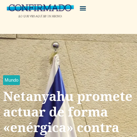
Mundo
Netanyahu promete
actuar de forma
«enérgica» contra