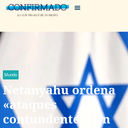
Mundo
Netanyahu ordena
«ataques
contundentes» en