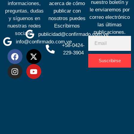
nuestro boletín y
informaciones,
acerca de cómo
le enviaremos por
preguntas, dudas
publicar con
correo electrónico
y síguenos en
nosotros puedes
las últimas
nuestras redes
Escríbirnos
publicaciones.
sociales
publicidad@confirmado.com.ve
info@confirmado.com.ve
+58-0424-
229-3904
Suscribirse
Desarrolla
por
Espacio
SEO