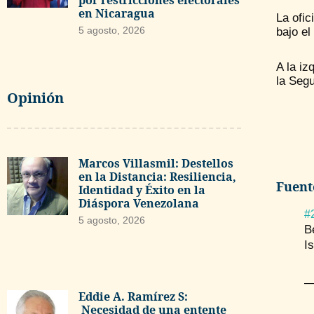
por restricciones electorales
en Nicaragua
La ofic
5 agosto, 2026
bajo el
A la iz
la Segu
Opinión
Marcos Villasmil: Destellos
en la Distancia: Resiliencia,
Fuent
Identidad y Éxito en la
Diáspora Venezolana
#
5 agosto, 2026
B
I
—
Eddie A. Ramírez S:
Necesidad de una entente