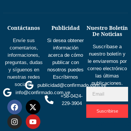
Contáctanos
Publicidad
Nuestro Boletín
De Noticias
Envíe sus
Si desea obtener
Suscríbase a
comentarios,
información
nuestro boletín y
informaciones,
acerca de cómo
le enviaremos por
preguntas, dudas
publicar con
correo electrónico
y síguenos en
nosotros puedes
las últimas
nuestras redes
Escríbirnos
publicaciones.
sociales
publicidad@confirmado.com.ve
info@confirmado.com.ve
+58-0424-
229-3904
Suscribirse
Desarrolla