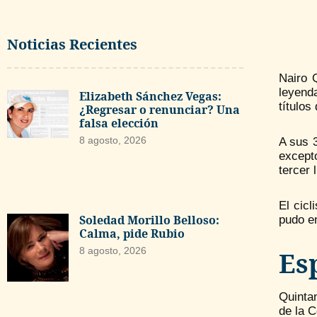
Noticias Recientes
Nairo 
leyend
Elizabeth Sánchez Vegas:
títulos
¿Regresar o renunciar? Una
falsa elección
8 agosto, 2026
A sus 3
except
tercer 
El cic
Soledad Morillo Belloso:
pudo en
Calma, pide Rubio
8 agosto, 2026
Es
Quintan
de la C