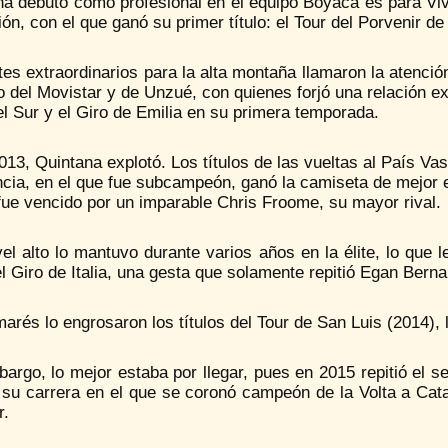
a debutó como profesional en el equipo Boyacá es para Vivi
ón, con el que ganó su primer título: el Tour del Porvenir de
es extraordinarios para la alta montaña llamaron la atención
 del Movistar y de Unzué, con quienes forjó una relación ex
l Sur y el Giro de Emilia en su primera temporada.
013, Quintana explotó. Los títulos de las vueltas al País V
ncia, en el que fue subcampeón, ganó la camiseta de mejor 
fue vencido por un imparable Chris Froome, su mayor rival.
el alto lo mantuvo durante varios años en la élite, lo que 
l Giro de Italia, una gesta que solamente repitió Egan Berna
arés lo engrosaron los títulos del Tour de San Luis (2014), l
argo, lo mejor estaba por llegar, pues en 2015 repitió el s
 su carrera en el que se coronó campeón de la Volta a Cata
r.