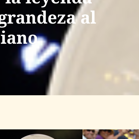
 grandeza al
biano