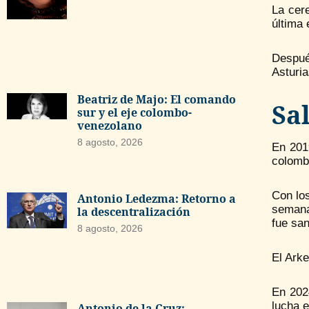
La cere
última 
Despué
Asturia
Beatriz de Majo: El comando
Sa
sur y el eje colombo-
venezolano
8 agosto, 2026
En 2019
colomb
Con los
Antonio Ledezma: Retorno a
semana
la descentralización
fue sa
8 agosto, 2026
El Arke
En 2024
lucha e
Antonio de la Cruz: