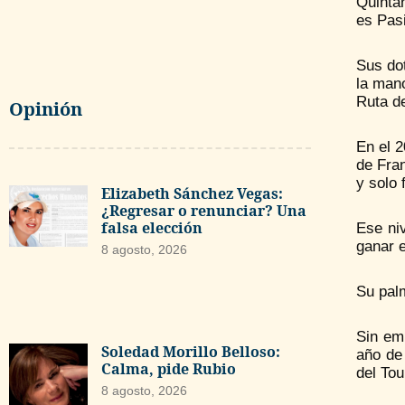
Quintan
es Pasi
Sus dot
la mano
Ruta de
Opinión
En el 2
de Fra
y solo 
Elizabeth Sánchez Vegas:
¿Regresar o renunciar? Una
falsa elección
Ese niv
ganar e
8 agosto, 2026
Su palm
Sin emb
Soledad Morillo Belloso:
año de
Calma, pide Rubio
del Tou
8 agosto, 2026