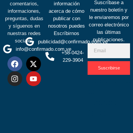
Suscríbase a
comentarios,
información
nuestro boletín y
informaciones,
acerca de cómo
le enviaremos por
preguntas, dudas
publicar con
correo electrónico
y síguenos en
nosotros puedes
las últimas
nuestras redes
Escríbirnos
publicaciones.
sociales
publicidad@confirmado.com.ve
info@confirmado.com.ve
+58-0424-
229-3904
Suscribirse
Desarrolla
por
Espacio
SEO