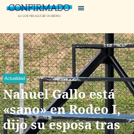
Actualidad
Nahuel Gallo está
«sano» en Rodeo I,
dijo su esposa tras