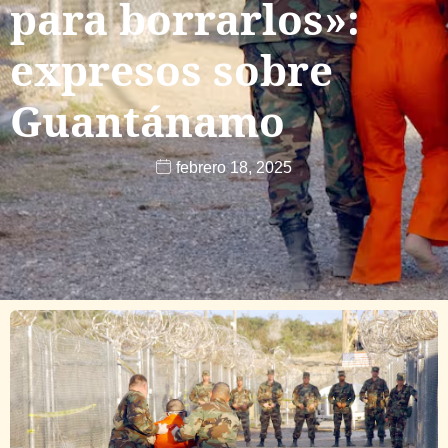
para borrarlos»:
expresos sobre
Guantánamo
febrero 18, 2025