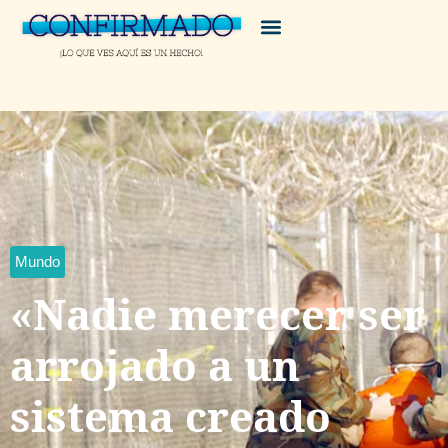
Mundo
«Nadie merecer ser
arrojado a un
sistema creado