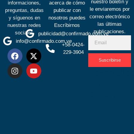
nuestro boletín y
informaciones,
acerca de cómo
le enviaremos por
preguntas, dudas
publicar con
correo electrónico
y síguenos en
nosotros puedes
las últimas
nuestras redes
Escríbirnos
publicaciones.
sociales
publicidad@confirmado.com.ve
info@confirmado.com.ve
+58-0424-
229-3904
Suscribirse
Desarrolla
por
Espacio
SEO