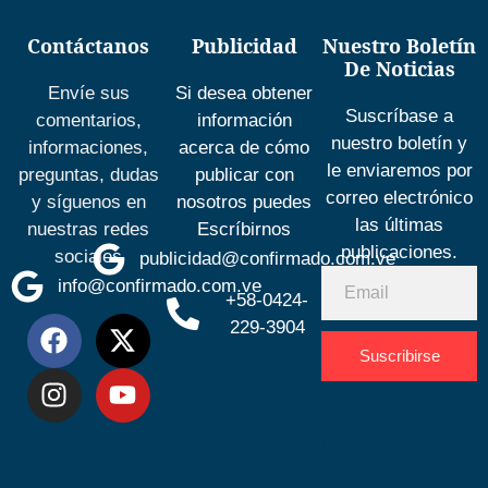
Contáctanos
Publicidad
Nuestro Boletín
De Noticias
Envíe sus
Si desea obtener
Suscríbase a
comentarios,
información
nuestro boletín y
informaciones,
acerca de cómo
le enviaremos por
preguntas, dudas
publicar con
correo electrónico
y síguenos en
nosotros puedes
las últimas
nuestras redes
Escríbirnos
publicaciones.
sociales
publicidad@confirmado.com.ve
info@confirmado.com.ve
+58-0424-
229-3904
Suscribirse
Desarrolla
por
Espacio