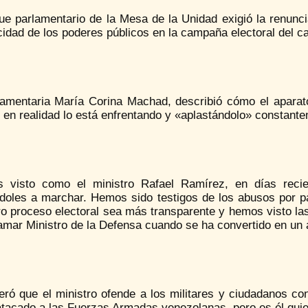
ue parlamentario de la Mesa de la Unidad exigió la renunci
idad de los poderes públicos en la campaña electoral del can
lamentaria María Corina Machad, describió cómo el aparat
en realidad lo está enfrentando y «aplastándolo» constant
 visto como el ministro Rafael Ramírez, en días recie
ndoles a marchar. Hemos sido testigos de los abusos por p
o proceso electoral sea más transparente y hemos visto las
amar Ministro de la Defensa cuando se ha convertido en un a
eró que el ministro ofende a los militares y ciudadanos co
atacado a las Fuerzas Armadas venezolanas, pero es él quie