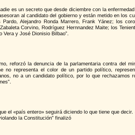
nadie es un secreto que desde diciembre con la enfermeda
sesoran al candidato del gobierno y están metido en los cu
s Pardo, Alejandro Ronda Marrero, Frank Yánez; los cor
 Zabaleta Corvino, Rodríguez Hernnandez Maite; los Tenie
 Vera y José Dionisio Bilbao”.
mo, reforzó la denuncia de la parlamentaria contra del min
me no representa el color de un partido político, repres
anos, no a un candidato político, por lo que rechazamos r
nes”.
ue el «país entero» seguirá diciendo lo que tiene que decir.
iolando la Constitución” finalizó