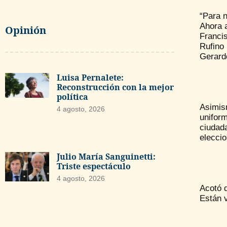
“Para 
Ahora a
Opinión
Franci
Rufino
Gerardo
Luisa Pernalete:
Reconstrucción con la mejor
política
Asimis
4 agosto, 2026
unifor
ciudad
eleccio
Julio María Sanguinetti:
Triste espectáculo
4 agosto, 2026
Acotó q
Están v