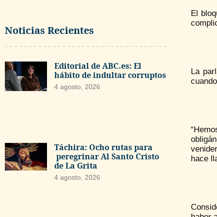
El bloq
complic
Noticias Recientes
Editorial de ABC.es: El
La par
hábito de indultar corruptos
cuando 
4 agosto, 2026
“Hemos
obligá
Táchira: Ocho rutas para
venider
peregrinar Al Santo Cristo
hace ll
de La Grita
4 agosto, 2026
Consid
haber 