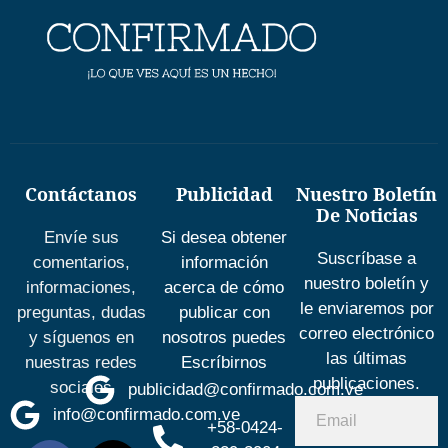
Contáctanos
Publicidad
Nuestro Boletín
De Noticias
Envíe sus
Si desea obtener
Suscríbase a
comentarios,
información
nuestro boletín y
informaciones,
acerca de cómo
le enviaremos por
preguntas, dudas
publicar con
correo electrónico
y síguenos en
nosotros puedes
las últimas
nuestras redes
Escríbirnos
publicaciones.
sociales
publicidad@confirmado.com.ve
info@confirmado.com.ve
+58-0424-