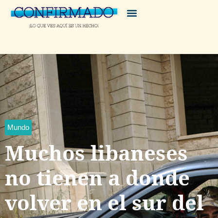
Mundo
Muchos libaneses
no tienen a donde
volver en el sur del