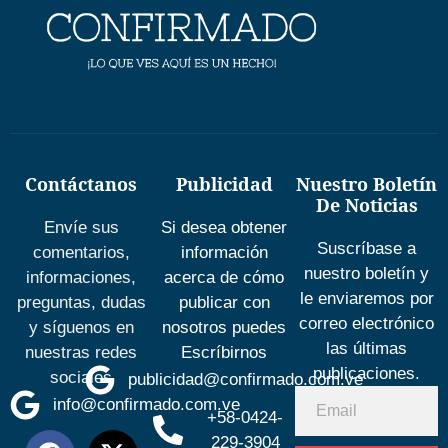
Contáctanos
Publicidad
Nuestro Boletín
De Noticias
Envíe sus
Si desea obtener
Suscríbase a
comentarios,
información
nuestro boletín y
informaciones,
acerca de cómo
le enviaremos por
preguntas, dudas
publicar con
correo electrónico
y síguenos en
nosotros puedes
las últimas
nuestras redes
Escríbirnos
publicaciones.
sociales
publicidad@confirmado.com.ve
info@confirmado.com.ve
+58-0424-
229-3904