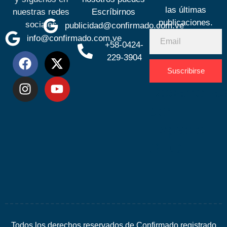
las últimas
nuestras redes
Escríbirnos
publicaciones.
sociales
publicidad@confirmado.com.ve
info@confirmado.com.ve
+58-0424-
229-3904
Suscribirse
Desarrolla
por
Espacio
SEO
Todos los derechos reservados de Confirmado registrado