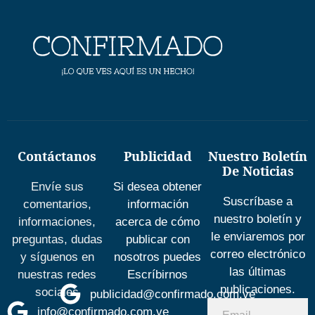
Contáctanos
Publicidad
Nuestro Boletín
De Noticias
Envíe sus
Si desea obtener
Suscríbase a
comentarios,
información
nuestro boletín y
informaciones,
acerca de cómo
le enviaremos por
preguntas, dudas
publicar con
correo electrónico
y síguenos en
nosotros puedes
las últimas
nuestras redes
Escríbirnos
publicaciones.
sociales
publicidad@confirmado.com.ve
info@confirmado.com.ve