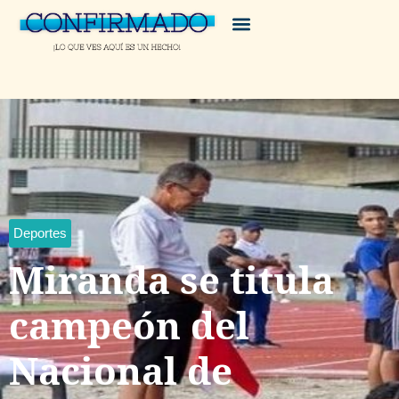
Deportes
Miranda se titula
campeón del
Nacional de