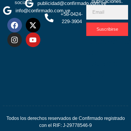
publicaciones.
sociales
publicidad@confirmado.com.ve
info@confirmado.com.ve
+58-0424-
229-3904
Suscribirse
Desarrolla
por
Espacio
SEO
Todos los derechos reservados de Confirmado registrado
con el RIF: J-29778546-9