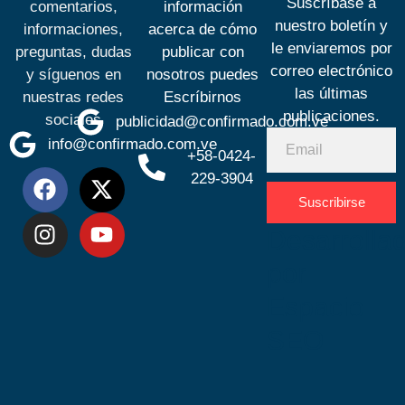
Suscríbase a
comentarios,
información
nuestro boletín y
informaciones,
acerca de cómo
le enviaremos por
preguntas, dudas
publicar con
correo electrónico
y síguenos en
nosotros puedes
las últimas
nuestras redes
Escríbirnos
publicaciones.
sociales
publicidad@confirmado.com.ve
info@confirmado.com.ve
+58-0424-
229-3904
Suscribirse
Desarrolla
por
Espacio
SEO