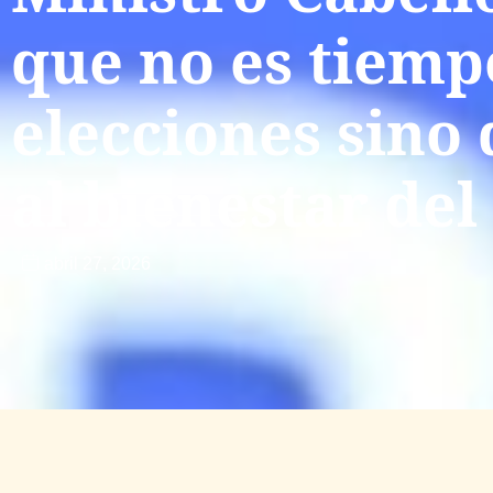
que no es tiemp
elecciones sino
al bienestar del
abril 27, 2026