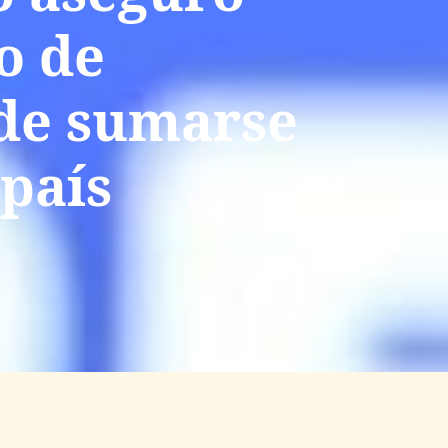
o de
 de sumarse
 país