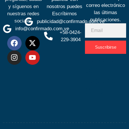
correo electrónico
y síguenos en
nosotros puedes
las últimas
nuestras redes
Escríbirnos
publicaciones.
sociales
publicidad@confirmado.com.ve
info@confirmado.com.ve
+58-0424-
229-3904
Suscribirse
Desarrolla
por
Espacio
SEO