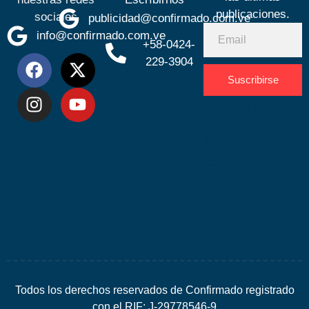
publicaciones.
sociales
publicidad@confirmado.com.ve
info@confirmado.com.ve
+58-0424-
229-3904
Suscribirse
Desarrolla
por
Espacio
SEO
Todos los derechos reservados de Confirmado registrado
con el RIF: J-29778546-9