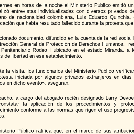
iernes en horas de la noche el Ministerio Público emitió u
alizó entrevistas individualizadas con diversos privados d
ano de nacionalidad colombiana, Luis Eduardo Quinchia,
ación que había resultado fallecido durante la protesta que 
ionado documento, difundido en la cuenta de la red social 
Dirección General de Protección de Derechos Humanos, reali
 Penitenciario Rodeo I ubicado en el estado Miranda, a l
s de libertad en ese establecimiento.
e la visita, los funcionarios del Ministerio Público verifi
otesta iniciada por algunos privados extranjeros en días
dos en dicho evento», aseguran.
pacho, a cargo del abogado recién designado Larry Devoe
onstatar la aplicación de los procedimientos y prot
ecimiento conforme a las normas que rigen el uso progresiv
os.
isterio Público ratifica que, en el marco de sus atribucio