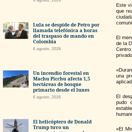
Este v
que re
ciudad
comunic
Lula se despide de Petro por
llamada telefónica a horas
del traspaso de mando en
El menc
Colombia
de la 
6 agosto, 2026
Centro
privado
«Durant
Un incendio forestal en
una pr
Machu Picchu afecta 1,5
aplica
hectáreas de bosque
primario desde el lunes
El des
6 agosto, 2026
pudo c
establ
human
El helicóptero de Donald
Trump tuvo un
«El Min