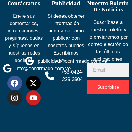
Contáctanos
Publicidad
Nuestro Boletín
De Noticias
Envíe sus
Si desea obtener
Suscríbase a
comentarios,
información
nuestro boletín y
informaciones,
acerca de cómo
le enviaremos por
preguntas, dudas
publicar con
correo electrónico
y síguenos en
nosotros puedes
las últimas
nuestras redes
Escríbirnos
publicaciones.
sociales
publicidad@confirmado.com.ve
info@confirmado.com.ve
+58-0424-
229-3904
Suscribirse
Desarrolla
por
Espacio