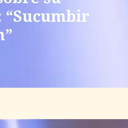
: “Sucumbir
n”