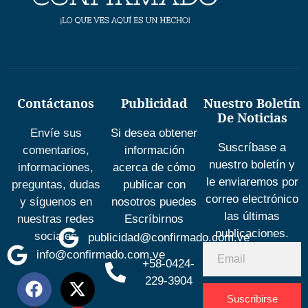
Contáctanos
Publicidad
Nuestro Boletín
De Noticias
Envíe sus
Si desea obtener
Suscríbase a
comentarios,
información
nuestro boletín y
informaciones,
acerca de cómo
le enviaremos por
preguntas, dudas
publicar con
correo electrónico
y síguenos en
nosotros puedes
las últimas
nuestras redes
Escríbirnos
publicaciones.
sociales
publicidad@confirmado.com.ve
info@confirmado.com.ve
+58-0424-
229-3904
Suscribirse