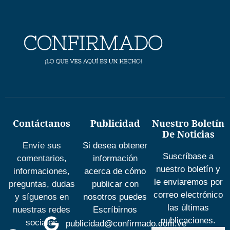
Contáctanos
Publicidad
Nuestro Boletín
De Noticias
Envíe sus
Si desea obtener
Suscríbase a
comentarios,
información
nuestro boletín y
informaciones,
acerca de cómo
le enviaremos por
preguntas, dudas
publicar con
correo electrónico
y síguenos en
nosotros puedes
las últimas
nuestras redes
Escríbirnos
publicaciones.
sociales
publicidad@confirmado.com.ve