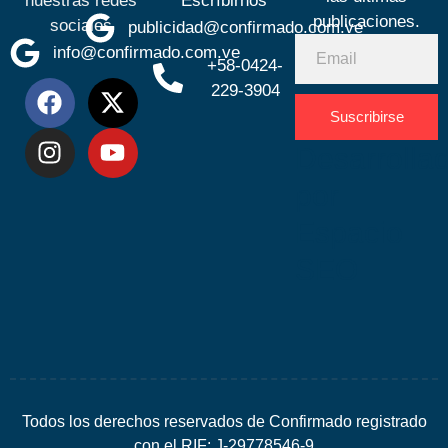
nuestras redes
Escríbirnos
publicaciones.
sociales
publicidad@confirmado.com.ve
info@confirmado.com.ve
+58-0424-
229-3904
Suscribirse
Desarrolla
por
Espacio
SEO
Todos los derechos reservados de Confirmado registrado
con el RIF: J-29778546-9