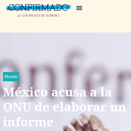
Mundo
México acusa a la
ONU de elaborar un
informe