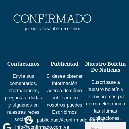
Contáctanos
Publicidad
Nuestro Boletín
De Noticias
Envíe sus
Si desea obtener
Suscríbase a
comentarios,
información
nuestro boletín y
informaciones,
acerca de cómo
le enviaremos por
preguntas, dudas
publicar con
correo electrónico
y síguenos en
nosotros puedes
las últimas
nuestras redes
Escríbirnos
publicaciones.
sociales
publicidad@confirmado.com.ve
info@confirmado.com.ve