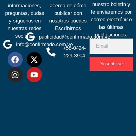
nuestro boletín y
informaciones,
acerca de cómo
le enviaremos por
preguntas, dudas
publicar con
correo electrónico
y síguenos en
nosotros puedes
las últimas
nuestras redes
Escríbirnos
publicaciones.
sociales
publicidad@confirmado.com.ve
info@confirmado.com.ve
+58-0424-
229-3904
Suscribirse
Desarrolla
por
Espacio
SEO