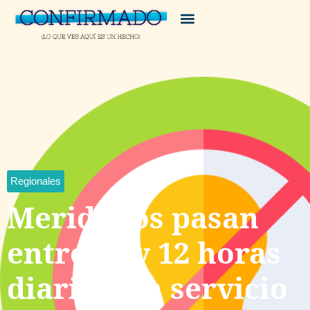
Regionales
Merideños pasan
entre 10 y 12 horas
diarias sin servicio