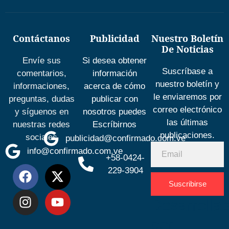
Contáctanos
Publicidad
Nuestro Boletín
De Noticias
Envíe sus
Si desea obtener
Suscríbase a
comentarios,
información
nuestro boletín y
informaciones,
acerca de cómo
le enviaremos por
preguntas, dudas
publicar con
correo electrónico
y síguenos en
nosotros puedes
las últimas
nuestras redes
Escríbirnos
publicaciones.
sociales
publicidad@confirmado.com.ve
info@confirmado.com.ve
+58-0424-
229-3904
Suscribirse
Desarrolla
por