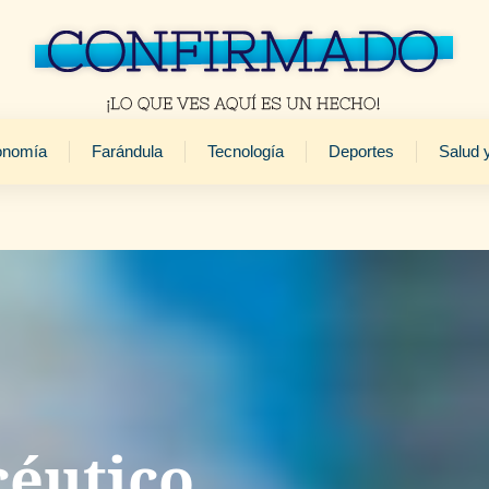
onomía
Farándula
Tecnología
Deportes
Salud 
éutico