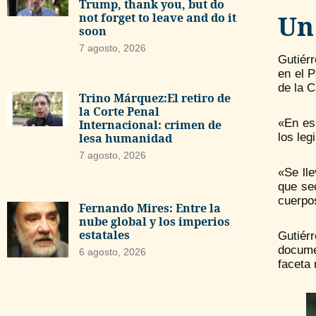
Trump, thank you, but do
Un
not forget to leave and do it
soon
7 agosto, 2026
Gutiér
en el P
de la 
Trino Márquez:El retiro de
la Corte Penal
«En es
Internacional: crimen de
lesa humanidad
los leg
7 agosto, 2026
«Se ll
que sec
cuerpo
Fernando Mires: Entre la
nube global y los imperios
estatales
Gutiér
docume
6 agosto, 2026
faceta