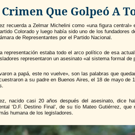
 Crimen Que Golpeó A Tod
rez recuerda a Zelmar Michelini como «una figura central» 
artido Colorado y luego había sido uno de los fundadores d
Cámara de Representantes por el Partido Nacional.
a representación estaba todo el arco político de esa actua
isladores representaron un asesinato «al sistema formal de 
evaron a papá, este no vuelve», son las palabras que queda
uestraron a su padre en Buenos Aires, el 18 de mayo de 197
s.
rez, nacido casi 20 años después del asesinato, dice ha
ntal ‘D.F. Destino Final’, de su tío Mateo Gutiérrez, que 
 más humana de los legisladores.