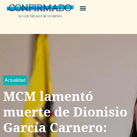
Actualidad
MCM lamentó
muerte de Dionisio
García Carnero: