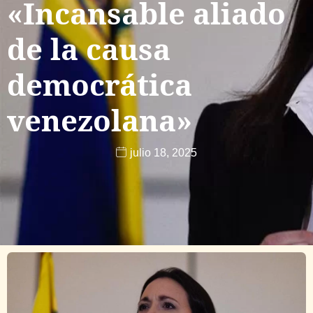
«Incansable aliado
de la causa
democrática
venezolana»
julio 18, 2025