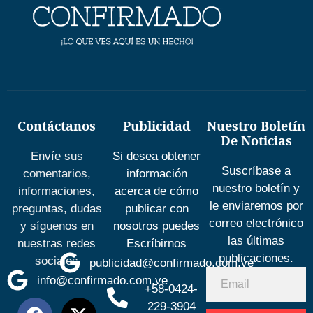
Contáctanos
Publicidad
Nuestro Boletín
De Noticias
Envíe sus
Si desea obtener
Suscríbase a
comentarios,
información
nuestro boletín y
informaciones,
acerca de cómo
le enviaremos por
preguntas, dudas
publicar con
correo electrónico
y síguenos en
nosotros puedes
las últimas
nuestras redes
Escríbirnos
publicaciones.
sociales
publicidad@confirmado.com.ve
info@confirmado.com.ve
+58-0424-
229-3904