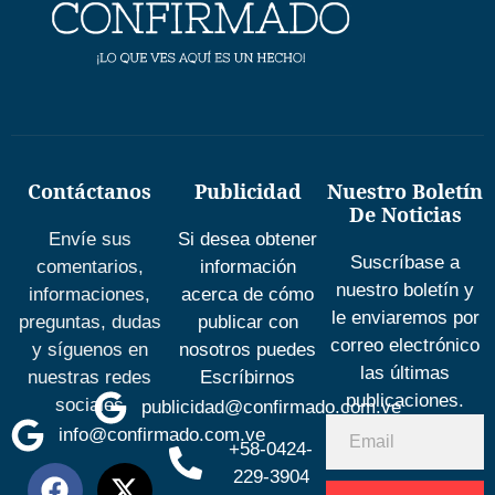
Contáctanos
Publicidad
Nuestro Boletín
De Noticias
Envíe sus
Si desea obtener
Suscríbase a
comentarios,
información
nuestro boletín y
informaciones,
acerca de cómo
le enviaremos por
preguntas, dudas
publicar con
correo electrónico
y síguenos en
nosotros puedes
las últimas
nuestras redes
Escríbirnos
publicaciones.
sociales
publicidad@confirmado.com.ve
info@confirmado.com.ve
+58-0424-
229-3904