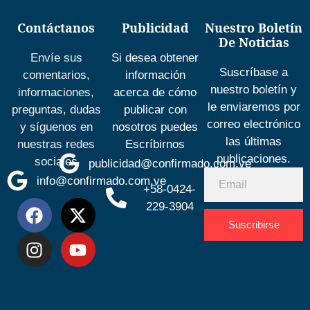
Contáctanos
Publicidad
Nuestro Boletín
De Noticias
Envíe sus
Si desea obtener
Suscríbase a
comentarios,
información
nuestro boletín y
informaciones,
acerca de cómo
le enviaremos por
preguntas, dudas
publicar con
correo electrónico
y síguenos en
nosotros puedes
las últimas
nuestras redes
Escríbirnos
publicaciones.
sociales
publicidad@confirmado.com.ve
info@confirmado.com.ve
+58-0424-
229-3904
Suscribirse
Desarrolla
por
Espacio