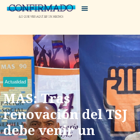
Actualidad
MAS: Tras
renovación del TSJ
debe venir un