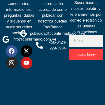
Suscríbase a
comentarios,
información
nuestro boletín y
informaciones,
acerca de cómo
le enviaremos por
preguntas, dudas
publicar con
correo electrónico
y síguenos en
nosotros puedes
las últimas
nuestras redes
Escríbirnos
publicaciones.
sociales
publicidad@confirmado.com.ve
info@confirmado.com.ve
+58-0424-
229-3904
Suscribirse
Desarrolla
por
Espacio
SEO