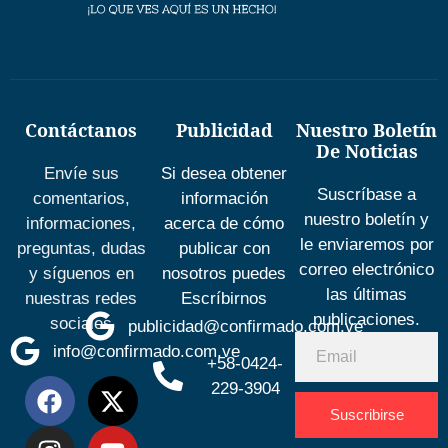
Contáctanos
Publicidad
Nuestro Boletín
De Noticias
Envíe sus
Si desea obtener
Suscríbase a
comentarios,
información
nuestro boletín y
informaciones,
acerca de cómo
le enviaremos por
preguntas, dudas
publicar con
correo electrónico
y síguenos en
nosotros puedes
las últimas
nuestras redes
Escríbirnos
publicaciones.
sociales
publicidad@confirmado.com.ve
info@confirmado.com.ve
+58-0424-
229-3904
Suscribirse