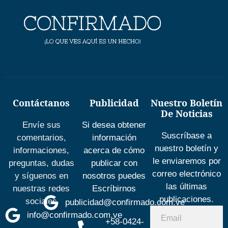
Contáctanos
Publicidad
Nuestro Boletín
De Noticias
Envíe sus
Si desea obtener
Suscríbase a
comentarios,
información
nuestro boletín y
informaciones,
acerca de cómo
le enviaremos por
preguntas, dudas
publicar con
correo electrónico
y síguenos en
nosotros puedes
las últimas
nuestras redes
Escríbirnos
publicaciones.
sociales
publicidad@confirmado.com.ve
info@confirmado.com.ve
+58-0424-