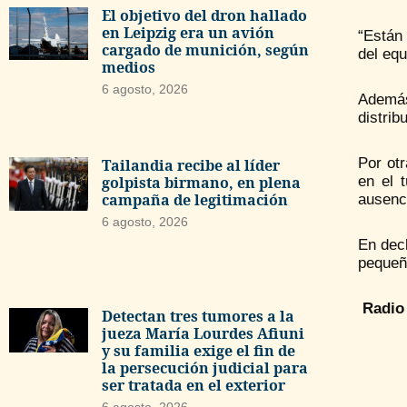
El objetivo del dron hallado
en Leipzig era un avión
“Están
cargado de munición, según
del equ
medios
6 agosto, 2026
Además
distrib
Por otr
Tailandia recibe al líder
en el 
golpista birmano, en plena
campaña de legitimación
ausenci
6 agosto, 2026
En decl
pequeñ
Radio 
Detectan tres tumores a la
jueza María Lourdes Afiuni
y su familia exige el fin de
la persecución judicial para
ser tratada en el exterior