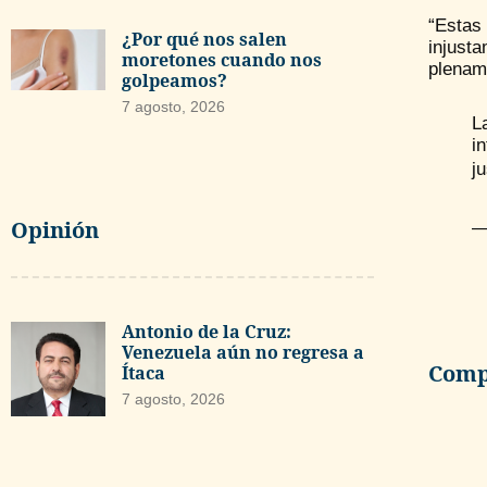
“Estas
¿Por qué nos salen
injust
moretones cuando nos
plename
golpeamos?
7 agosto, 2026
L
i
j
Opinión
—
Antonio de la Cruz:
Venezuela aún no regresa a
Compa
Ítaca
7 agosto, 2026