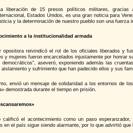
La liberación de 15 presos políticos militares, gracias 
nternacional, Estados Unidos, es una gran noticia para Ven
usticia y la determinación de nuestro pueblo son una fuerza i
cimiento a la institucionalidad armada
r opositora reivindicó el rol de los oficiales liberados y f
 y mujeres fueron encarcelados injustamente por honrar su 
s democráticos”, aseveró, exponiendo además las cruentas
, aislamiento y sufrimiento que han padecido ellos y sus fa
mo, envió un mensaje de solidaridad a los entornos de los
a» demostrada durante el tiempo en prisión.
escansaremos»
 calificó el acontecimiento como un paso esperanzador,
os en el país sigue siendo alarmante, por lo que advirtió que 