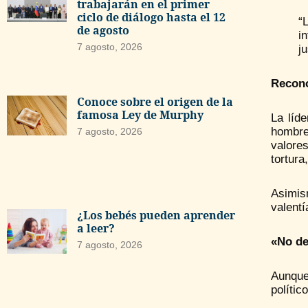
trabajarán en el primer
ciclo de diálogo hasta el 12
“
de agosto
i
7 agosto, 2026
j
Recono
Conoce sobre el origen de la
famosa Ley de Murphy
La líde
hombres
7 agosto, 2026
valore
tortura
Asimis
valentí
¿Los bebés pueden aprender
a leer?
«No d
7 agosto, 2026
Aunque
polític