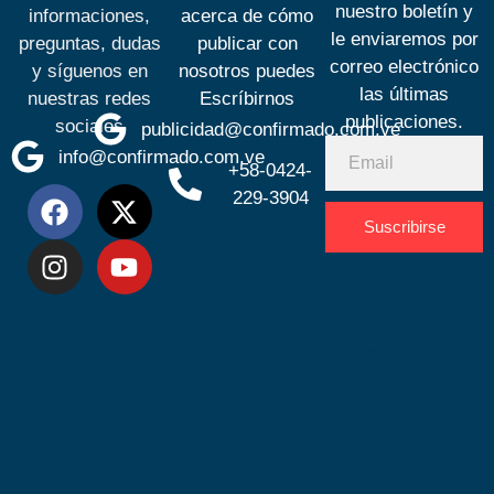
nuestro boletín y
informaciones,
acerca de cómo
le enviaremos por
preguntas, dudas
publicar con
correo electrónico
y síguenos en
nosotros puedes
las últimas
nuestras redes
Escríbirnos
publicaciones.
sociales
publicidad@confirmado.com.ve
info@confirmado.com.ve
+58-0424-
229-3904
Suscribirse
Desarrolla
por
Espacio
SEO