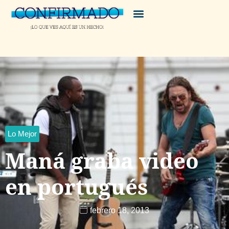
Lo Mejor
Maná graba video
en portugués
febrero 18, 2013