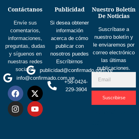
Contáctanos
Publicidad
Nuestro Boletín
De Noticias
Envíe sus
Si desea obtener
Suscríbase a
comentarios,
información
nuestro boletín y
informaciones,
acerca de cómo
le enviaremos por
preguntas, dudas
publicar con
correo electrónico
y síguenos en
nosotros puedes
las últimas
nuestras redes
Escríbirnos
publicaciones.
sociales
publicidad@confirmado.com.ve
info@confirmado.com.ve
+58-0424-
229-3904
Suscribirse
Desarrolla
por
Espacio