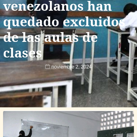
venezolanos han
quedado excluidos
de las aulas de
clases
noviembre 2, 2024