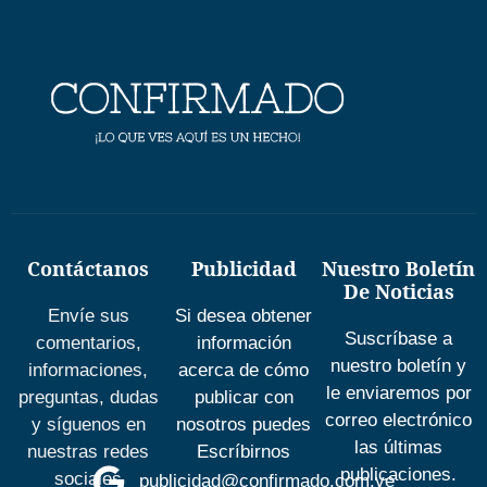
Contáctanos
Publicidad
Nuestro Boletín
De Noticias
Envíe sus
Si desea obtener
Suscríbase a
comentarios,
información
nuestro boletín y
informaciones,
acerca de cómo
le enviaremos por
preguntas, dudas
publicar con
correo electrónico
y síguenos en
nosotros puedes
las últimas
nuestras redes
Escríbirnos
publicaciones.
sociales
publicidad@confirmado.com.ve