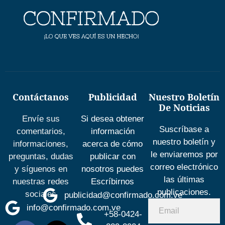
Contáctanos
Publicidad
Nuestro Boletín
De Noticias
Envíe sus
Si desea obtener
Suscríbase a
comentarios,
información
nuestro boletín y
informaciones,
acerca de cómo
le enviaremos por
preguntas, dudas
publicar con
correo electrónico
y síguenos en
nosotros puedes
las últimas
nuestras redes
Escríbirnos
publicaciones.
sociales
publicidad@confirmado.com.ve
info@confirmado.com.ve
+58-0424-