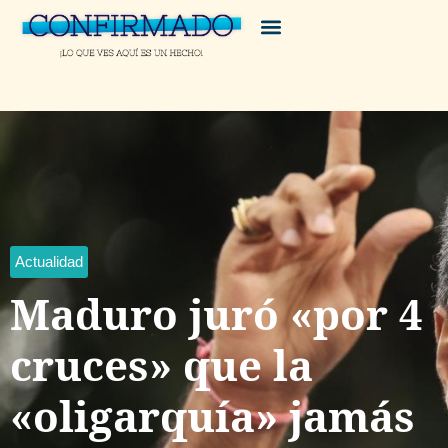
Actualidad
Maduro juró «por 4
cruces» que la
«oligarquía» jamás