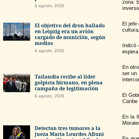
zona b
6 agosto, 2026
invers
El jefe
El objetivo del dron hallado
cultura
en Leipzig era un avión
cargado de munición, según
medios
Indicó
6 agosto, 2026
espera
En otro
ser un
Tailandia recibe al líder
interco
golpista birmano, en plena
campaña de legitimación
El Gob
6 agosto, 2026
Caribe 
En la 
Morales
Detectan tres tumores a la
jueza María Lourdes Afiuni
En mar