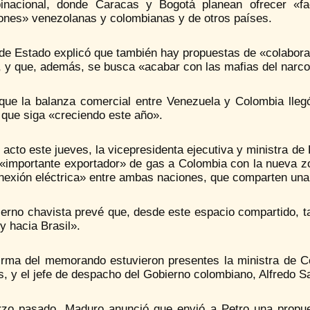
inacional, donde Caracas y Bogotá planean ofrecer «fa
iones» venezolanas y colombianas y de otros países.
 de Estado explicó que también hay propuestas de «colabora
, y que, además, se busca «acabar con las mafias del narco
 que la balanza comercial entre Venezuela y Colombia llegó
 que siga «creciendo este año».
 acto este jueves, la vicepresidenta ejecutiva y ministra d
 «importante exportador» de gas a Colombia con la nueva z
nexión eléctrica» entre ambas naciones, que comparten una 
ierno chavista prevé que, desde este espacio compartido, t
y hacia Brasil».
firma del memorando estuvieron presentes la ministra de C
, y el jefe de despacho del Gobierno colombiano, Alfredo S
zo pasado, Maduro anunció que envió a Petro una propues