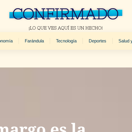
onomía
Farándula
Tecnología
Deportes
Salud 
argo es la