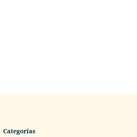
Venezuela graci
chocolate
marzo 13, 2024
Categorías