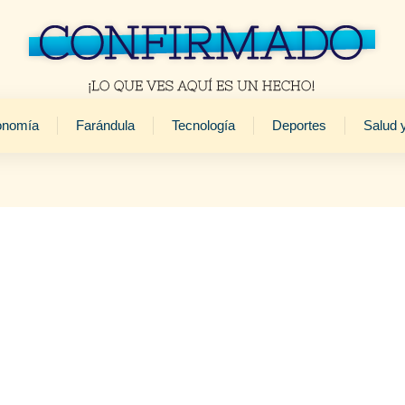
onomía
Farándula
Tecnología
Deportes
Salud 
uerda a