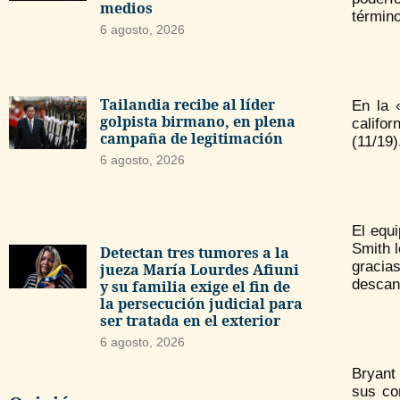
medios
término
6 agosto, 2026
Tailandia recibe al líder
En la 
golpista birmano, en plena
califor
campaña de legitimación
(11/19)
6 agosto, 2026
El equ
Smith l
Detectan tres tumores a la
gracia
jueza María Lourdes Afiuni
descan
y su familia exige el fin de
la persecución judicial para
ser tratada en el exterior
6 agosto, 2026
Bryant 
sus co