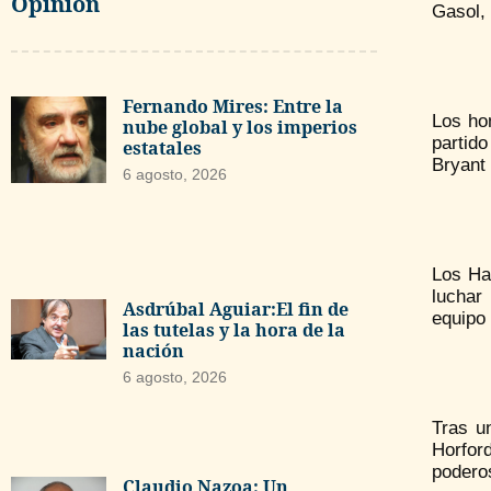
Opinión
Gasol, 
Fernando Mires: Entre la
Los hom
nube global y los imperios
partido
estatales
Bryant 
6 agosto, 2026
Los Haw
luchar
Asdrúbal Aguiar:El fin de
equipo 
las tutelas y la hora de la
nación
6 agosto, 2026
Tras u
Horfor
poderos
Claudio Nazoa: Un