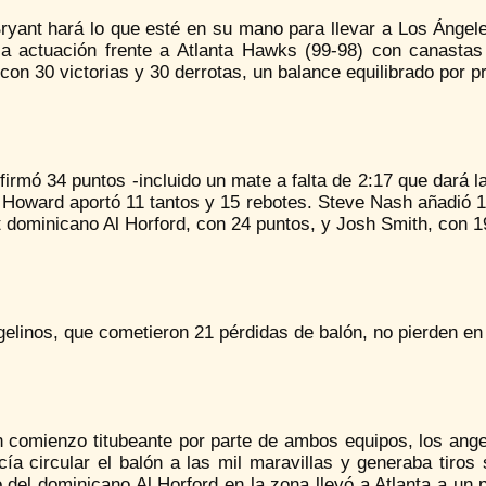
ryant hará lo que esté en su mano para llevar a Los Ángele
ica actuación frente a Atlanta Hawks (99-98) con canastas
con 30 victorias y 30 derrotas, un balance equilibrado por 
firmó 34 puntos -incluido un mate a falta de 2:17 que dará l
Howard aportó 11 tantos y 15 rebotes. Steve Nash añadió 15
t dominicano Al Horford, con 24 puntos, y Josh Smith, con 19
elinos, que cometieron 21 pérdidas de balón, no pierden en
n comienzo titubeante por parte de ambos equipos, los ange
cía circular el balón a las mil maravillas y generaba tiro
 del dominicano Al Horford en la zona llevó a Atlanta a un p