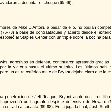
ayudaron a decantar el choque (65-49).
bres de Mike D’Antoni, a pesar de ello, no podían competir
 (76-73) a base de contraataques y acierto desde el exteri
espoleó al Staples Center con un triple sobre la bocina para 
ks, agresivos en defensa, continuaron apretando gracias a 
 por la victoria hasta el último suspiro. Los últimos sei
pero un estratosférico mate de Bryant dejaba claro que la est
na penetración de Jeff Teague, Bryant anotó dos tiros libr
d aprovechó un flagrante despiste defensivo de Howard (
a entrada a canasta (99-98). En la jugada final, Josh Smith pe