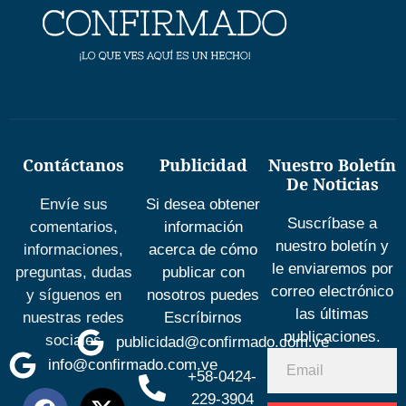
Contáctanos
Publicidad
Nuestro Boletín
De Noticias
Envíe sus
Si desea obtener
Suscríbase a
comentarios,
información
nuestro boletín y
informaciones,
acerca de cómo
le enviaremos por
preguntas, dudas
publicar con
correo electrónico
y síguenos en
nosotros puedes
las últimas
nuestras redes
Escríbirnos
publicaciones.
sociales
publicidad@confirmado.com.ve
info@confirmado.com.ve
+58-0424-
229-3904