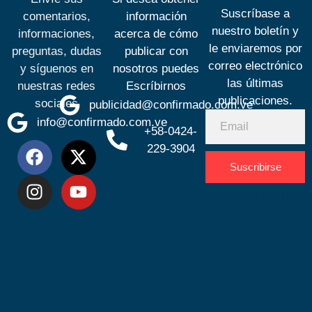
Suscríbase a
comentarios,
información
nuestro boletín y
informaciones,
acerca de cómo
le enviaremos por
preguntas, dudas
publicar con
correo electrónico
y síguenos en
nosotros puedes
las últimas
nuestras redes
Escríbirnos
publicaciones.
sociales
publicidad@confirmado.com.ve
info@confirmado.com.ve
+58-0424-
229-3904
Suscribirse
Desarrolla
por
Espacio
SEO