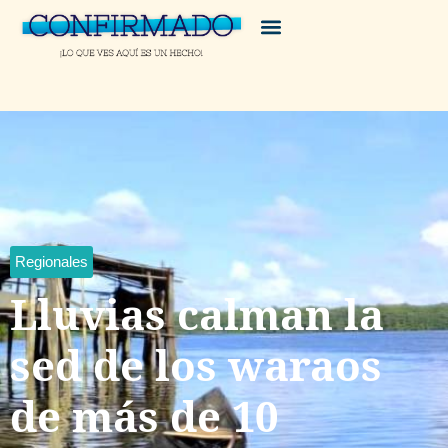
Regionales
Lluvias calman la
sed de los waraos
de más de 10