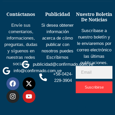
Contáctanos
Publicidad
Nuestro Boletín
De Noticias
Envíe sus
Si desea obtener
Suscríbase a
comentarios,
información
nuestro boletín y
informaciones,
acerca de cómo
le enviaremos por
preguntas, dudas
publicar con
correo electrónico
y síguenos en
nosotros puedes
las últimas
nuestras redes
Escríbirnos
publicaciones.
sociales
publicidad@confirmado.com.ve
info@confirmado.com.ve
+58-0424-
229-3904
Suscribirse
Desarrolla
por