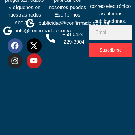
correo electrónico
y síguenos en
nosotros puedes
las últimas
nuestras redes
Escríbirnos
publicaciones.
sociales
publicidad@confirmado.com.ve
info@confirmado.com.ve
+58-0424-
229-3904
Suscribirse
Desarrolla
por
Espacio
SEO